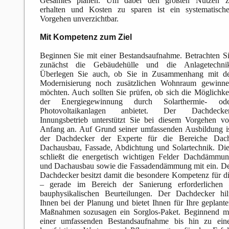
Gesamtes planen. Um dabei den größten Nutzen z
erhalten und Kosten zu sparen ist ein systematisch
Vorgehen unverzichtbar.
Mit Kompetenz zum Ziel
Beginnen Sie mit einer Bestandsaufnahme. Betrachten S
zunächst die Gebäudehülle und die Anlagetechnik
Überlegen Sie auch, ob Sie in Zusammenhang mit de
Modernisierung noch zusätzlichen Wohnraum gewinne
möchten. Auch sollten Sie prüfen, ob sich die Möglichke
der Energiegewinnung durch Solarthermie- ode
Photovoltaikanlagen anbietet. Der Dachdecker
Innungsbetrieb unterstützt Sie bei diesem Vorgehen v
Anfang an. Auf Grund seiner umfassenden Ausbildung i
der Dachdecker der Experte für die Bereiche Dach
Dachausbau, Fassade, Abdichtung und Solartechnik. Di
schließt die energetisch wichtigen Felder Dachdämmu
und Dachausbau sowie die Fassadendämmung mit ein. D
Dachdecker besitzt damit die besondere Kompetenz für d
– gerade im Bereich der Sanierung erforderlichen 
bauphysikalischen Beurteilungen. Der Dachdecker hil
Ihnen bei der Planung und bietet Ihnen für Ihre geplant
Maßnahmen sozusagen ein Sorglos-Paket. Beginnend m
einer umfassenden Bestandsaufnahme bis hin zu ein